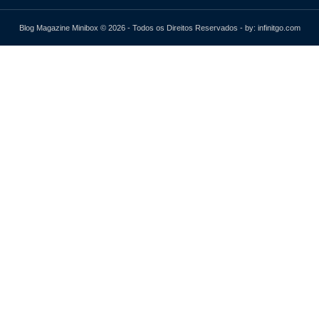
Blog Magazine Minibox © 2026 - Todos os Direitos Reservados - by: infinitgo.com