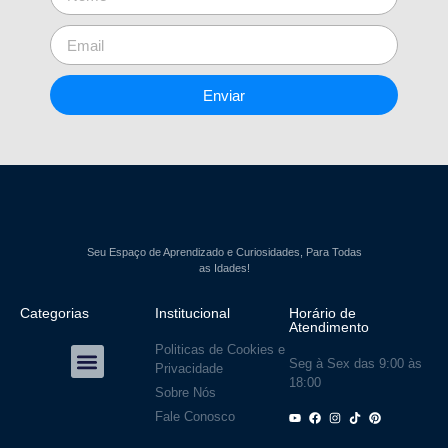
Enviar
Seu Espaço de Aprendizado e Curiosidades, Para Todas
as Idades!
Categorias
Institucional
Horário de
Atendimento
Politicas de Cookies e
Seg à Sex das 9:00 às
Privacidade
18:00
Sobre Nós
Fale Conosco