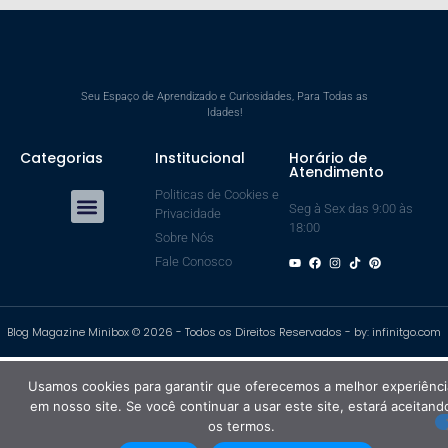
Seu Espaço de Aprendizado e Curiosidades, Para Todas as
Idades!
Categorias
Institucional
Horário de
Atendimento
Politicas de Cookies e
Seg à Sex das 9:00 às
Privacidade
Saúde e Bem Estar
18:00
Sobre Nós
Fale Conosco
Blog Magazine Minibox © 2026 - Todos os Direitos Reservados - by: infinitgo.com
Usamos cookies para garantir que oferecemos a melhor experiênci
em nosso site. Se você continuar a usar este site, estará aceitand
os termos.